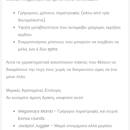
Γρήγορους χρόνους περιστροφής (κάτω από τρία
δευτερόλεπτα).
Υψηλή μεταβλητότητα που ανταμείβει γρήγορες εκρήξεις
κερδών.
Ενεργοποιήσεις μπόνους που μπορούν να συμβούν σε
μόλις ένα ή δύο spins.
Αυτά τα χαρακτηριστικά ικανοποιούν παίκτες που θέλουν να
δοκιμάσουν την τύχη τους χωρίς να δεσμευτούν ώρες σε ένα
μόνο τίτλο.
Μερικές Αγαπημένες Επιλογές
Αν κυνηγάτε άμεση δράση, σκεφτείτε αυτά:
Megaways Mania
– Γρήγοροι περιστροφές και συχνά
bonus rounds.
Jackpot Juggler
– Μικρά στοιχήματα αλλά μεγάλοι