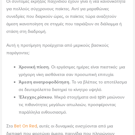
Οι σύντομες εκρήξεις παιχνιδιού έχουν γίνει η νέα κανονικότητα
για πολλούς σύγχρονους παίκτες. Αντί για μαραθώνιες
συνεδρίες που διαρκούν ώρες, οι παίκτες τώρα αναζητούν
άμεση ικανοποίηση σε στιγμές που ταιριάζουν σε διάλειμμα ή
στάση στη διαδρομή.
Αυτή η προτίμηση προέρχεται από μερικούς βασικούς
παράγοντες:
Χρονική πίεση.
Οι εργάσιμες ημέρες είναι πιεστικές· μια
γρήγορη νίκη αισθάνεται σαν προσωπική επιτυχία.
Άμεση ανατροφοδότηση.
Το να βλέπεις το αποτέλεσμα
σε δευτερόλεπτα διατηρεί το κίνητρο υψηλό.
Έλεγχος ρίσκου.
Μικρά στοιχήματα ανά spin μειώνουν
τις πιθανότητες μεγάλων απωλειών, προσφέροντας
παράλληλα ενθουσιασμό.
Στο
Bet On Red
, αυτές οι δυναμικές ενισχύονται από μια
διεπαφή που φορτώνει άμεσα, παιχνίδια που πληρώνουν