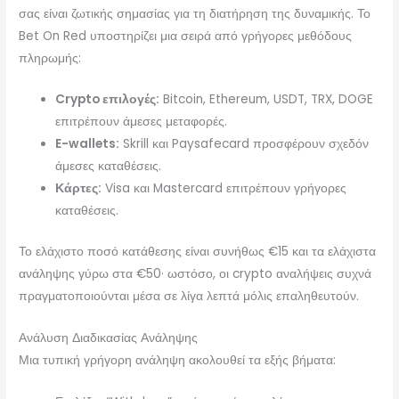
σας είναι ζωτικής σημασίας για τη διατήρηση της δυναμικής. Το
Bet On Red υποστηρίζει μια σειρά από γρήγορες μεθόδους
πληρωμής:
Crypto επιλογές:
Bitcoin, Ethereum, USDT, TRX, DOGE
επιτρέπουν άμεσες μεταφορές.
E-wallets:
Skrill και Paysafecard προσφέρουν σχεδόν
άμεσες καταθέσεις.
Κάρτες:
Visa και Mastercard επιτρέπουν γρήγορες
καταθέσεις.
Το ελάχιστο ποσό κατάθεσης είναι συνήθως €15 και τα ελάχιστα
ανάληψης γύρω στα €50· ωστόσο, οι crypto αναλήψεις συχνά
πραγματοποιούνται μέσα σε λίγα λεπτά μόλις επαληθευτούν.
Ανάλυση Διαδικασίας Ανάληψης
Μια τυπική γρήγορη ανάληψη ακολουθεί τα εξής βήματα: