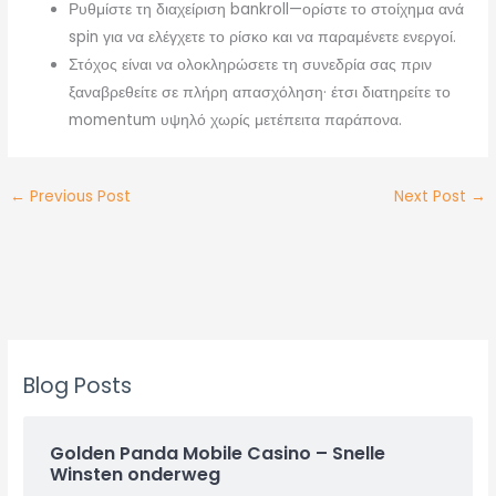
Ρυθμίστε τη διαχείριση bankroll—ορίστε το στοίχημα ανά
spin για να ελέγχετε το ρίσκο και να παραμένετε ενεργοί.
Στόχος είναι να ολοκληρώσετε τη συνεδρία σας πριν
ξαναβρεθείτε σε πλήρη απασχόληση· έτσι διατηρείτε το
momentum υψηλό χωρίς μετέπειτα παράπονα.
←
Previous Post
Next Post
→
Blog Posts
Golden Panda Mobile Casino – Snelle
Winsten onderweg