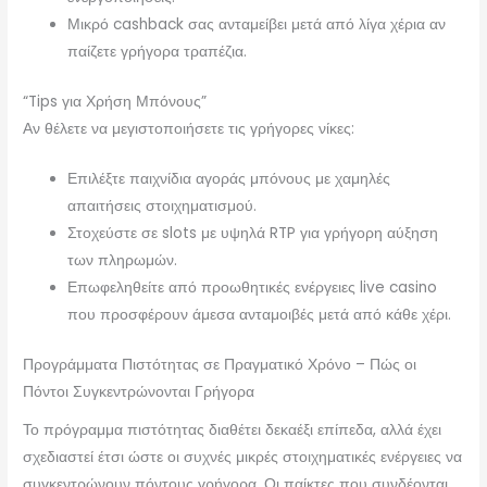
Μικρό cashback σας ανταμείβει μετά από λίγα χέρια αν
παίζετε γρήγορα τραπέζια.
“Tips για Χρήση Μπόνους”
Αν θέλετε να μεγιστοποιήσετε τις γρήγορες νίκες:
Επιλέξτε παιχνίδια αγοράς μπόνους με χαμηλές
απαιτήσεις στοιχηματισμού.
Στοχεύστε σε slots με υψηλά RTP για γρήγορη αύξηση
των πληρωμών.
Επωφεληθείτε από προωθητικές ενέργειες live casino
που προσφέρουν άμεσα ανταμοιβές μετά από κάθε χέρι.
Προγράμματα Πιστότητας σε Πραγματικό Χρόνο – Πώς οι
Πόντοι Συγκεντρώνονται Γρήγορα
Το πρόγραμμα πιστότητας διαθέτει δεκαέξι επίπεδα, αλλά έχει
σχεδιαστεί έτσι ώστε οι συχνές μικρές στοιχηματικές ενέργειες να
συγκεντρώνουν πόντους γρήγορα. Οι παίκτες που συνδέονται