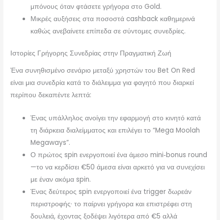
μπόνους όταν φτάσετε γρήγορα στο Gold.
Μικρές αυξήσεις στα ποσοστά cashback καθημερινά
καθώς ανεβαίνετε επίπεδα σε σύντομες συνεδρίες.
Ιστορίες Γρήγορης Συνεδρίας στην Πραγματική Ζωή
Ένα συνηθισμένο σενάριο μεταξύ χρηστών του Bet On Red
είναι μια συνεδρία κατά το διάλειμμα για φαγητό που διαρκεί
περίπου δεκαπέντε λεπτά:
Ένας υπάλληλος ανοίγει την εφαρμογή στο κινητό κατά
τη διάρκεια διαλείμματος και επιλέγει το “Mega Moolah
Megaways”.
Ο πρώτος spin ενεργοποιεί ένα άμεσο mini‑bonus round
—το να κερδίσει €50 άμεσα είναι αρκετό για να συνεχίσει
με έναν ακόμα spin.
Ένας δεύτερος spin ενεργοποιεί ένα trigger δωρεάν
περιστροφής· το παίρνει γρήγορα και επιστρέφει στη
δουλειά, έχοντας ξοδέψει λιγότερα από €5 αλλά