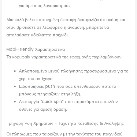
για άμεσους λογαριασμούς.
Μια καλά βελτιστοποιημένη διεπαφή διασφαλίζει ότι ακόμη και
όταν βρίσκεστε σε λεωφορείο ή αναμονή, μπορείτε να
απολαύσετε αδιάλειπτο παιχνίδι.
Mobi‑Friendly Χαρακτηριστικά
Τα κορυφαία χαρακτηριστικά της εφαρμογής περιλαμβάνουν:
Απλοποιημένο μενού πλοήγησης προσαρμοσμένο για το
χέρι του αντίχειρα.
Ειδοποιήσεις push που σας υπενθυμίζουν πότε τα
μπόνους πλησιάζουν στην λήξη.
Λειτουργία “quick spin” που παρακάμπτει επιπλέον
οθόνες για άμεση δράση.
Γρήγορη Ροή Χρημάτων – Ταχύτητα Κατάθεσης & Ανάληψης
Οι πληρωμές που ταιριάζουν με την ταχύτητα του παιχνιδιού