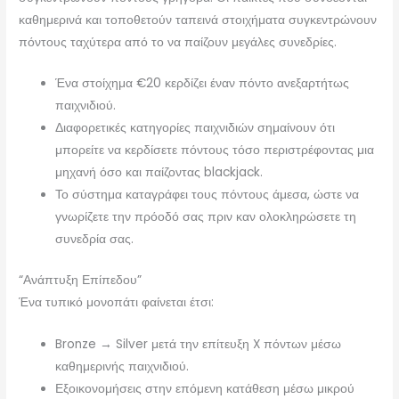
καθημερινά και τοποθετούν ταπεινά στοιχήματα συγκεντρώνουν
πόντους ταχύτερα από το να παίζουν μεγάλες συνεδρίες.
Ένα στοίχημα €20 κερδίζει έναν πόντο ανεξαρτήτως
παιχνιδιού.
Διαφορετικές κατηγορίες παιχνιδιών σημαίνουν ότι
μπορείτε να κερδίσετε πόντους τόσο περιστρέφοντας μια
μηχανή όσο και παίζοντας blackjack.
Το σύστημα καταγράφει τους πόντους άμεσα, ώστε να
γνωρίζετε την πρόοδό σας πριν καν ολοκληρώσετε τη
συνεδρία σας.
“Ανάπτυξη Επίπεδου”
Ένα τυπικό μονοπάτι φαίνεται έτσι:
Bronze → Silver μετά την επίτευξη X πόντων μέσω
καθημερινής παιχνιδιού.
Εξοικονομήσεις στην επόμενη κατάθεση μέσω μικρού