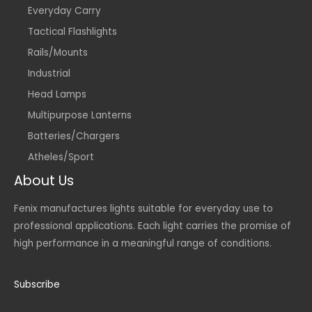
Everyday Carry
Tactical Flashlights
Rails/Mounts
Industrial
Head Lamps
Multipurpose Lanterns
Batteries/Chargers
Atheles/Sport
About Us
Fenix manufactures lights suitable for everyday use to
professional applications. Each light carries the promise of
high performance in a meaningful range of conditions.
Subscribe